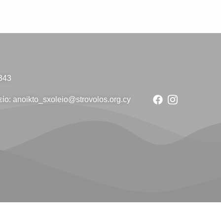
343
ίο: anoikto_sxoleio@strovolos.org.cy