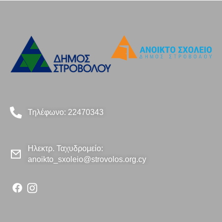
Τηλέφωνο: 22470343
Ηλεκτρ. Ταχυδρομείο:
anoikto_sxoleio@strovolos.org.cy