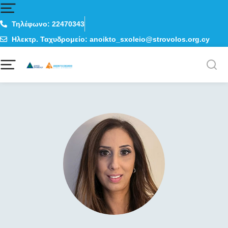
Τηλέφωνο: 22470343
Ηλεκτρ. Ταχυδρομείο: anoikto_sxoleio@strovolos.org.cy