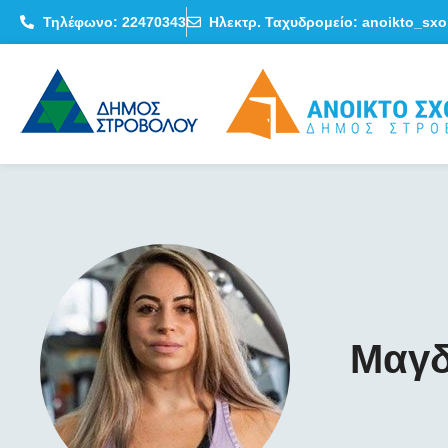
Τηλέφωνο: 22470343
Ηλεκτρ. Ταχυδρομείο: anoikto_sxo
Μαγδ