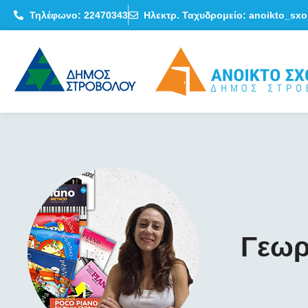
Τηλέφωνο: 22470343
Ηλεκτρ. Ταχυδρομείο: anoikto_sxo
Γεωρ