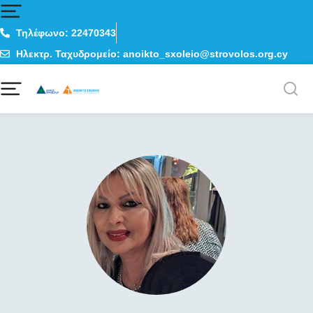
Τηλέφωνο: 22470343
Ηλεκτρ. Ταχυδρομείο: anoikto_sxoleio@strovolos.org.cy