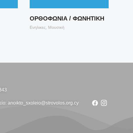
ΟΡΘΟΦΩΝΙΑ / ΦΩΝΗΤΙΚΗ
ΛΑΤ
Ενηλικες
,
Μουσική
Ενηλικ
343
ίο: anoikto_sxoleio@strovolos.org.cy