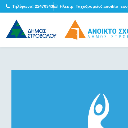
Τηλέφωνο: 22470343
Ηλεκτρ. Ταχυδρομείο: anoikto_sxo