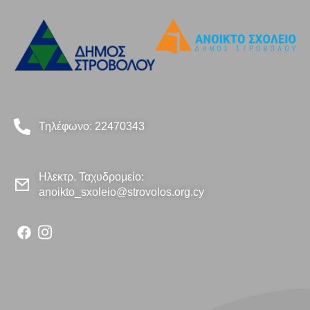
Τηλέφωνο: 22470343
Ηλεκτρ. Ταχυδρομείο:
anoikto_sxoleio@strovolos.org.cy