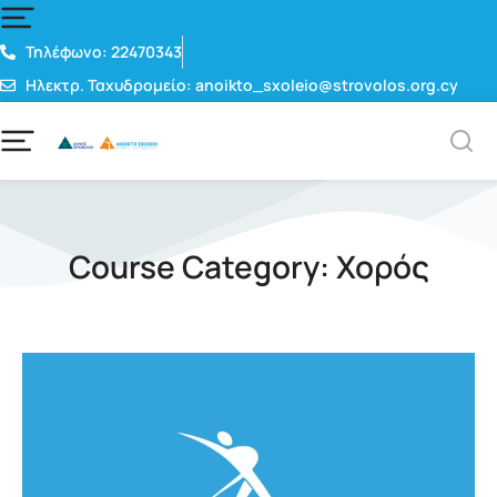
Τηλέφωνο: 22470343
Ηλεκτρ. Ταχυδρομείο: anoikto_sxoleio@strovolos.org.cy
Course Category: Χορός