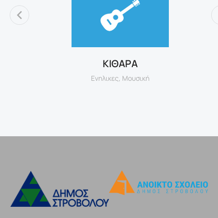
E
ΚΙΘΑΡΑ
Ενηλικες
,
Μουσική